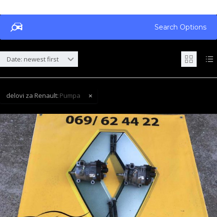
Search Options
Date: newest first
delovi za Renault:
Pumpa