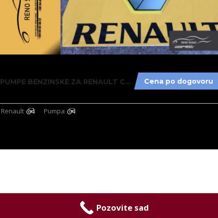
1
Cena po dogovoru
PUMPE BENZINSKE ZA RENAULT CLIO, CAPTUR, ESP...
Renault
Pumpa
Pozovite sad