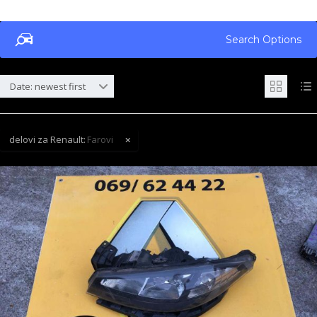
Search Options
Date: newest first
delovi za Renault:
Farovi