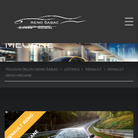
RENAULT RENO
MEGANE
POLOVNI DELOVI RENO ŠABAC
>
LISTINGS
>
RENAULT
>
RENAULT
RENO MEGANE
R
E
N
U
L
T
R
E
N
O
M
E
G
A
N
A
E