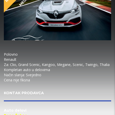
Polovno
Renault
Za:
Clio, Grand Scenic, Kangoo, Megane, Scenic, Twingo, Thalia
Kompletan auto u delovima
Način slanja:
Svejedno
Cena nije fiksna
KONTAK PRODAVCA
Auto delovi