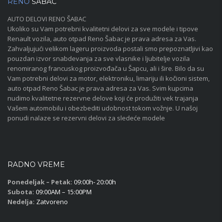
RENO
ŠABAC
AUTO DELOVI RENO ŠABAC
Ukoliko su Vam potrebni kvalitetni delovi za sve modele i tipove
Renault vozila, auto otpad Reno Šabac je prava adresa za Vas.
Zahvaljujući velikom lageru proizvoda postali smo prepoznatljivi kao
pouzdan izvor snabdevanja za sve vlasnike i ljubitelje vozila
renomiranog francuskog proizvođača u Šapcu, ali i šire. Bilo da su
Vam potrebni delovi za motor, elektroniku, limariju ili kočioni sistem,
auto otpad Reno Šabac je prava adresa za Vas. Svim kupcima
nudimo kvalitetne rezervne delove koji će produžiti vek trajanja
Vašem automobilu i obezbediti udobnost tokom vožnje. U našoj
ponudi nalaze se rezervni delovi za sledeće modele
RADNO VREME
Ponedeljak – Petak:
09:00h- 20:00h
Subota:
09:00AM – 15:00PM
Nedelja:
Zatvoreno