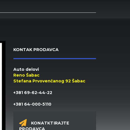
KONTAK PRODAVCA
Auto delovi
Reno Šabac
Stefana Prvovenčanog 92 Šabac
+381 69-62-44-22
+381 64-000-5110
KONATKTIRAJTE
PRODAVCA