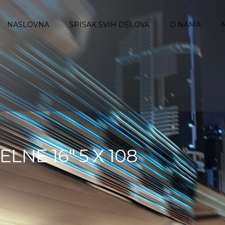
NASLOVNA
SPISAK SVIH DELOVA
O NAMA
LNE 16″ 5 X 108