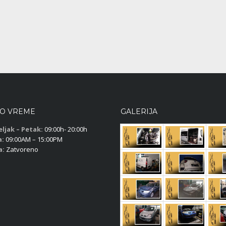
O VREME
GALERIJA
ljak – Petak:
09:00h- 20:00h
a:
09:00AM – 15:00PM
a:
Zatvoreno