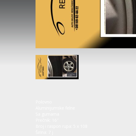
Polovno
Aluminijumske felne
Sa gumama
Prečnik:
16″
Broj i raspon rupa:
5 x 108
Širina:
7 j