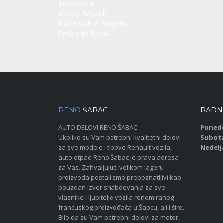
Komada:
4
Marke:
Renault
Način slanja:
Svejedno
Cena nije fiksna
RENO
ŠABAC
RADN
AUTO DELOVI RENO ŠABAC
Ponede
Ukoliko su Vam potrebni kvalitetni delovi
Subot
za sve modele i tipove Renault vozila,
Nedelj
auto otpad Reno Šabac je prava adresa
za Vas. Zahvaljujući velikom lageru
proizvoda postali smo prepoznatljivi kao
pouzdan izvor snabdevanja za sve
vlasnike i ljubitelje vozila renomiranog
francuskog proizvođača u Šapcu, ali i šire.
Bilo da su Vam potrebni delovi za motor,